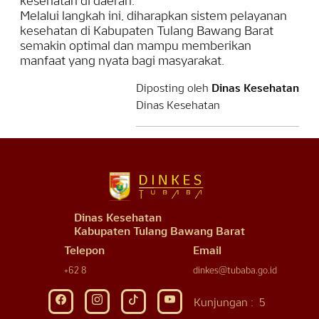
kesehatan di daerah.
Melalui langkah ini, diharapkan sistem pelayanan
kesehatan di Kabupaten Tulang Bawang Barat
semakin optimal dan mampu memberikan
manfaat yang nyata bagi masyarakat.
Diposting oleh
Dinas Kesehatan
Dinas Kesehatan
Dinas Kesehatan
Kabupaten Tulang Bawang Barat
Telepon
Email
+62 8
dinkes@tubaba.go.id
Kunjungan :
5