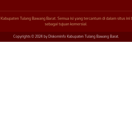
n Kabupaten Tulang Bawang Barat. Semua isi yang tercantum di dalam situs ini
sebagai tujuan komersial.
Copyrights © 2024 by Diskominfo Kabupaten Tulang Bawang Barat.