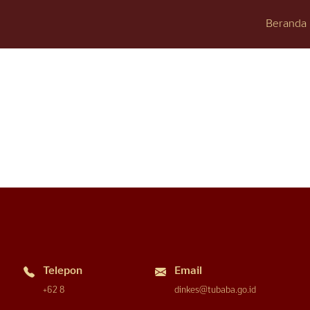
Beranda
Telepon
Email
+62 8
dinkes@tubaba.go.id